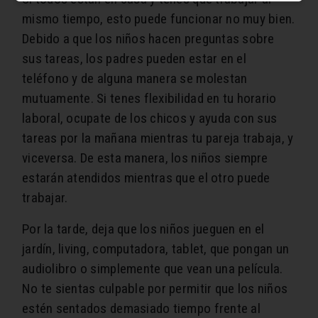
mismo tiempo, esto puede funcionar no muy bien.
Debido a que los niños hacen preguntas sobre
sus tareas, los padres pueden estar en el
teléfono y de alguna manera se molestan
mutuamente. Si tenes flexibilidad en tu horario
laboral, ocupate de los chicos y ayuda con sus
tareas por la mañana mientras tu pareja trabaja, y
viceversa. De esta manera, los niños siempre
estarán atendidos mientras que el otro puede
trabajar.
Por la tarde, deja que los niños jueguen en el
jardín, living, computadora, tablet, que pongan un
audiolibro o simplemente que vean una película.
No te sientas culpable por permitir que los niños
estén sentados demasiado tiempo frente al