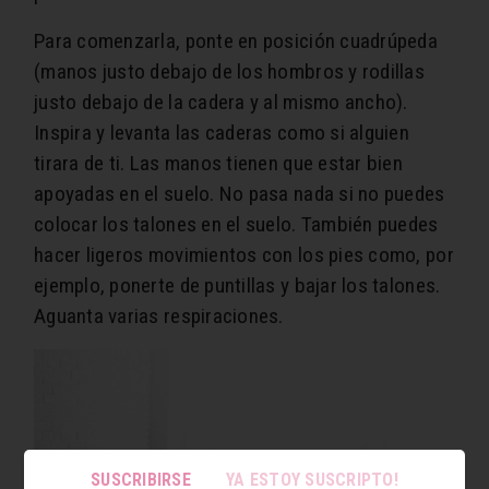
Para comenzarla, ponte en posición cuadrúpeda
(manos justo debajo de los hombros y rodillas
justo debajo de la cadera y al mismo ancho).
Inspira y levanta las caderas como si alguien
tirara de ti. Las manos tienen que estar bien
apoyadas en el suelo. No pasa nada si no puedes
colocar los talones en el suelo. También puedes
hacer ligeros movimientos con los pies como, por
ejemplo, ponerte de puntillas y bajar los talones.
Aguanta varias respiraciones.
SUSCRIBIRSE
YA ESTOY SUSCRIPTO!