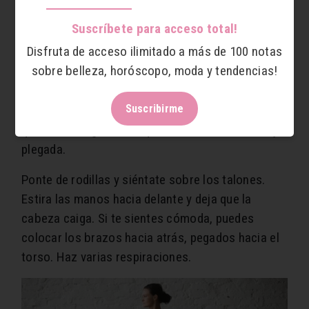
Suscríbete para acceso total!
Disfruta de acceso ilimitado a más de 100 notas
sobre belleza, horóscopo, moda y tendencias!
Postura del niño
Suscribirme
Tras una sesión intensa de yoga, no hay postura
que más se agradezca que la del niño o de la hoja
plegada.
Ponte de rodillas y siéntate sobre los talones.
Estira las manos hacia delante y deja que la
cabeza caiga. Si te sientes cómoda, puedes
colocar los brazos hacia atrás, pegados hacia el
torso. Haz varias respiraciones.