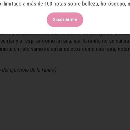
o ilimitado a más de 100 notas sobre belleza, horóscopo, 
ra los niños y es un ejercicio esplendido de meditación par
nsiste en estar atento y quieto como una rana y podemos e
Suscribirme
puede dar grandes saltos pero también puede quedarse muy
diato y respirando con mucha calma. Su barriga se hincha 
entar y a respirar como la rana, así, la ranita no se cansa
Durante un rato vamos a estar quietos como una rana, nota
del ejercicio de la ranita)