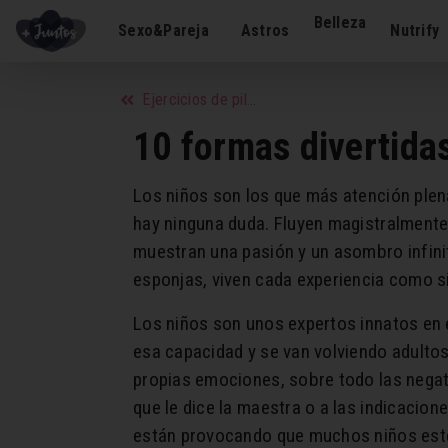
Belleza
Sexo&Pareja
Astros
Nutrify
Ejercicios de pilates para tonificar el cuerpo
10 formas divertida
Los niños son los que más atención plena
hay ninguna duda. Fluyen magistralmente 
muestran una pasión y un asombro infini
esponjas, viven cada experiencia como si
Los niños son unos expertos innatos en 
esa capacidad y se van volviendo adulto
propias emociones, sobre todo las negati
que le dice la maestra o a las indicacio
están provocando que muchos niños estén