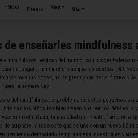
+Mujer
Viajes
Fitness
Más
s de enseñarles mindfulness a
 y mindfulness realizan del mundo, son los verdaderos mae
cuando juegan, ríen mucho más que los adultos (400 veces 
ta ante muchas cosas, no se preocupan por el futuro ni le
 fuera la primera vez…
esto del mindfulness, el problema de estos pequeños ave
s. Además los niños también tienen sus puntos débiles, a 
vas como el enfado, la ansiedad o el miedo. También a vec
nes de su padre. Y todo esto que se une con un nuevo hándi
 perdiendo demasiado temprano esa maestría en vivir en e