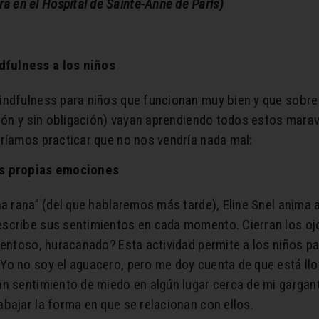
en el Hospital de Sainte-Anne de París)
dfulness a los niños
indfulness para niños que funcionan muy bien y que sobre 
sión y sin obligación) vayan aprendiendo todos estos maravi
dríamos practicar que no nos vendría nada mal:
as propias emociones
na rana” (del que hablaremos más tarde), Eline Snel anima
scribe sus sentimientos en cada momento. Cierran los oj
ventoso, huracanado? Esta actividad permite a los niños p
Yo no soy el aguacero, pero me doy cuenta de que está ll
an sentimiento de miedo en algún lugar cerca de mi gargan
bajar la forma en que se relacionan con ellos.