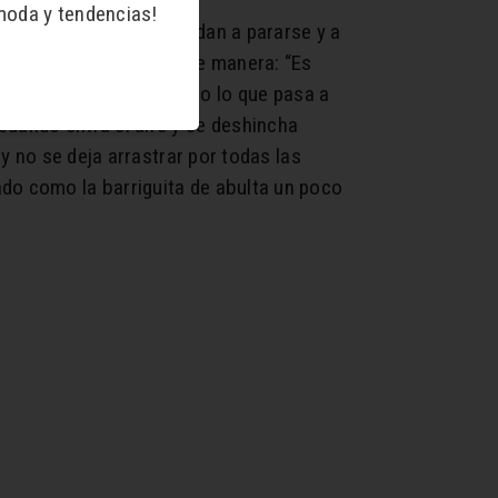
moda y tendencias!
a niños y para que aprendan a pararse y a
xplicarlo de la siguiente manera: “Es
 quieto, observando todo lo que pasa a
cuando entra el aire y se deshincha
 y no se deja arrastrar por todas las
ndo como la barriguita de abulta un poco