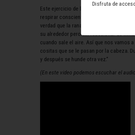
Disfruta de acces
Este ejercicio de la rana es muy fácil pa
respirar conscientemente. El objetivo co
verdad que la rana es un animalito que 
su alrededor pero sin reaccionar de inme
cuando sale el aire. Así que nos vamos a s
cositas que se le pasan por la cabeza. 
y después se hunde otra vez.”
(En este video podemos escuchar el audio 