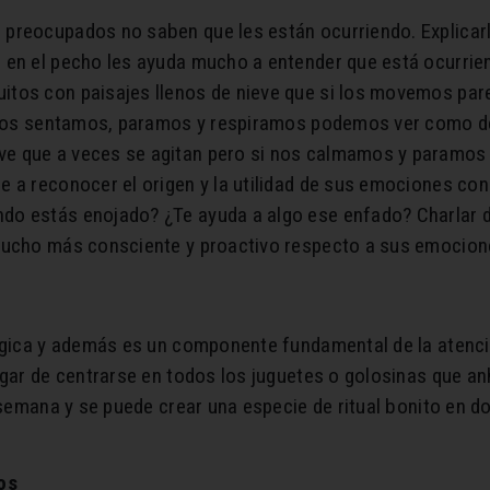
preocupados no saben que les están ocurriendo. Explicarl
 en el pecho les ayuda mucho a entender que está ocurrie
tos con paisajes llenos de nieve que si los movemos pare
i nos sentamos, paramos y respiramos podemos ver como d
e que a veces se agitan pero si nos calmamos y paramos 
e a reconocer el origen y la utilidad de sus emociones co
do estás enojado? ¿Te ayuda a algo ese enfado? Charlar d
 mucho más consciente y proactivo respecto a sus emocion
lógica y además es un componente fundamental de la atenci
ugar de centrarse en todos los juguetes o golosinas que an
a semana y se puede crear una especie de ritual bonito en 
os