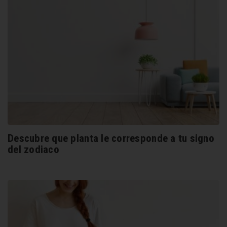
Descubre que planta le corresponde a tu signo
del zodiaco