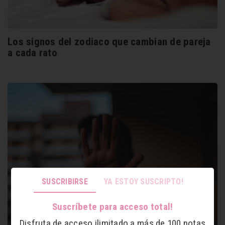
Los signos del zodiaco que cambian de pareja
a cada rato
SUSCRIBIRSE
YA ESTOY SUSCRIPTO!
Suscríbete para acceso total!
Disfruta de acceso ilimitado a más de 100 notas