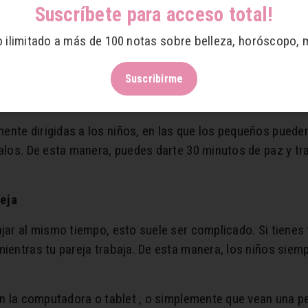
imer problema. Ahora que los colegios están cerrados, los
Suscríbete para acceso total!
o ilimitado a más de 100 notas sobre belleza, horóscopo, 
ante para los niños, pero también para los padres. La mej
iar. Contiene horas de aprendizaje y de trabajo y, muy imp
Suscribirme
dizaje
nte dirigidas a los niños, en las que los pequeños pueden
alos. De esta manera, puedes darte 30 minutos de paz y tra
reja
jar al mismo tiempo, esto suele ser complicado. Si tienes f
mientras tu pareja trabaja. De esta manera, los niños siem
en la computadora o tablet , o simplemente que vean una pe