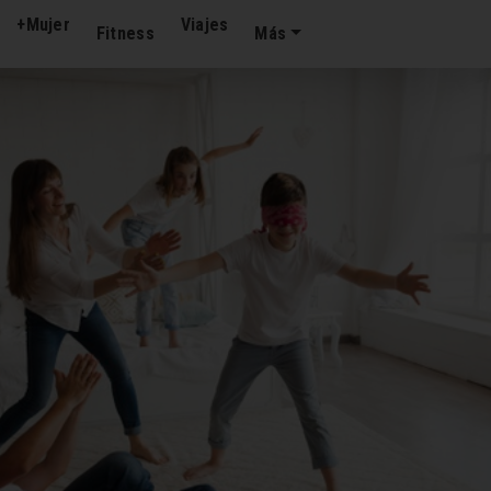
+Mujer
Viajes
Fitness
Más