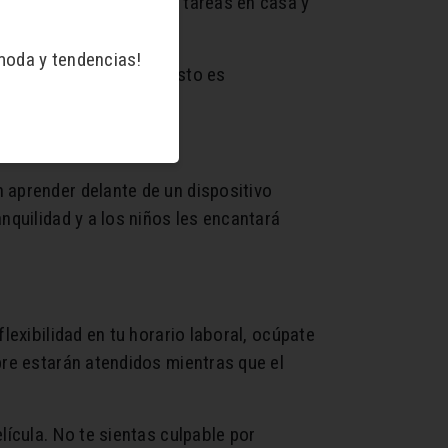
 niños tienen que hacer tareas en casa y
moda y tendencias!
or manera de asegurar esto es
ortante, descansos.
 aprender delante de un dispositivo
nquilidad y a los niños les encantará
lexibilidad en tu horario laboral, ocúpate
pre estarán atendidos mientras que el
lícula. No te sientas culpable por