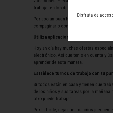
vacaciones. Y exactamente ahí está el pr
trabajar en los deberes.
Disfruta de acces
Por eso un buen horario de día es import
compaginarlo con tu propio horario famil
Utiliza aplicaciones digitales de apren
Hoy en día hay muchas ofertas especialme
electrónico. Así que tenlo en cuenta y ús
aprender de esta manera.
Establece turnos de trabajo con tu pa
Si todos están en casa y tienen que traba
de los niños y sus tareas por la mañana 
otro puede trabajar.
Por la tarde, deja que los niños jueguen 