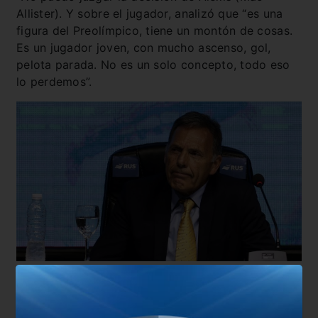
Allister). Y sobre el jugador, analizó que “es una
figura del Preolímpico, tiene un montón de cosas.
Es un jugador joven, con mucho ascenso, gol,
pelota parada. No es un solo concepto, todo eso
lo perdemos”.
Ya enfocado en la actualidad del equipo, el
entrenador del Xeneize comentó: “Hay muchas
cosas positivas y hay muchísimas para mejorar.