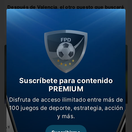
Después de Valencia, el otro puesto que buscará
reforzar Boca
Si bien el foco del Xeneize hoy está puesto en terminar
de…
Suscríbete para contenido
PREMIUM
Disfruta de acceso ilimitado entre más de
100 juegos de deporte, estrategia, acción
Enner Valencia, a detalles de convertirse en el
y más.
cuarto refuerzo de Boca
El delantero ecuatoriano de 36 años está muy cerca de
llegar a…