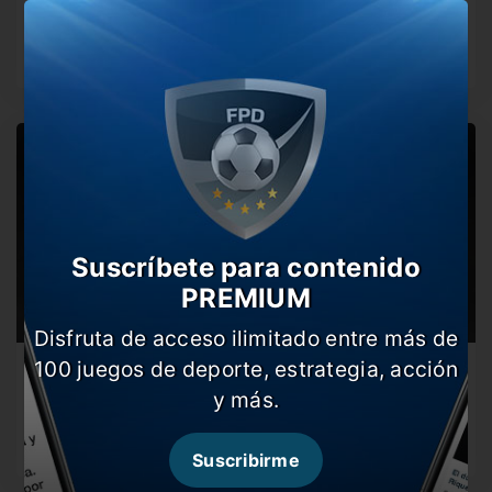
Russo habló en conferencia y se refirió a la salida de
Alexis.…
Suscríbete para contenido
PREMIUM
Disfruta de acceso ilimitado entre más de
100 juegos de deporte, estrategia, acción
Finalmente Mac Allister se va de Boca por 1
millón de dólares
y más.
Ambos clubes llegaron a un acuerdo y el jugador se irá
una…
Suscribirme