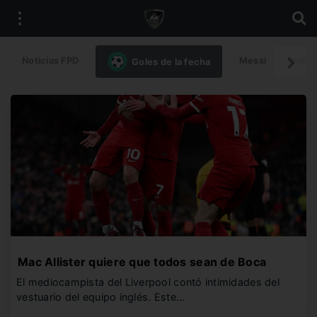
Noticias FPD
Messi
Intern
Goles de la fecha
Mac Allister quiere que todos sean de Boca
El mediocampista del Liverpool contó intimidades del
vestuario del equipo inglés. Este…