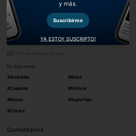
y más.
También te puede interesar
Las dudas de Miguel
Suscribirme
¿Qué le pasó a Mauro Zárate?
YA ESTOY SUSCRIPTO!
“Andrada no va a estar el domingo”
Con la duda en el arco
En esta nota:
#Andrada
#Boca
#Capaldo
#Noticia
#Russo
#Superliga
#Zárate
Comentarios