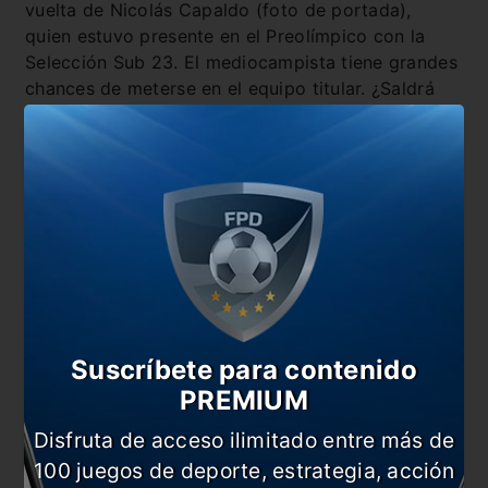
vuelta de Nicolás Capaldo (foto de portada),
quien estuvo presente en el Preolímpico con la
Selección Sub 23. El mediocampista tiene grandes
chances de meterse en el equipo titular. ¿Saldrá
Pol Fernández? Además, Mauro Zárate avanza con
su recuperación y en los próximos días ya
entrenaría a la par de sus compañeros.
Suscríbete para contenido
PREMIUM
Disfruta de acceso ilimitado entre más de
100 juegos de deporte, estrategia, acción