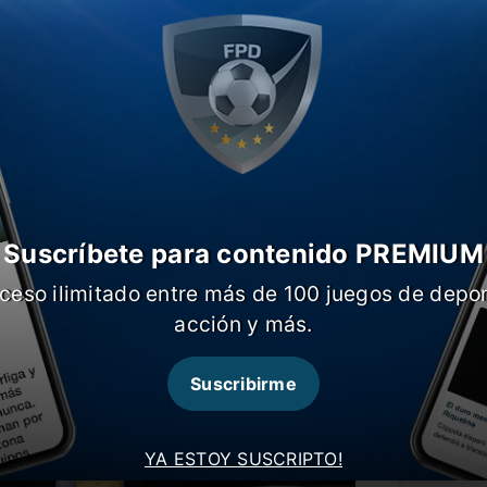
lgunos momentos se vio lo que busco”,
rdemos la pelota muy fácil y eso no me
yo quiero”. Además, comentó un hecho que
eden cabecear dos veces en el área. Eso
aprender de los errores”, remarcó.
Suscríbete para contenido PREMIUM
ceso ilimitado entre más de 100 juegos de depor
acción y más.
Suscribirme
YA ESTOY SUSCRIPTO!