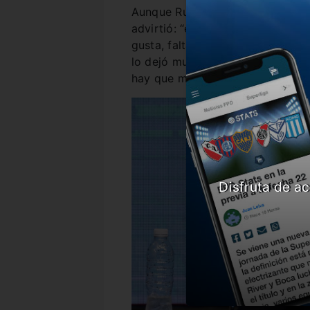
Aunque Russo destacó que “en a
advirtió: “en otros momentos pe
gusta, falta mucho para lo que 
lo dejó muy molesto. “No nos pu
hay que mejorarlo. Tenemos que 
Disfruta de ac