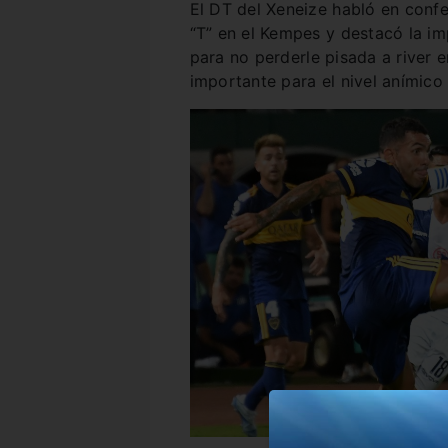
El DT del Xeneize habló en confe
“T” en el Kempes y destacó la i
para no perderle pisada a river en
importante para el nivel anímico