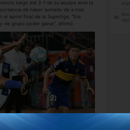
rencia luego del 2-1 de su equipo ante la
arg
mportancia de haber sumado de a tres
Boca
 el sprint final de la Superliga. “Era
08/
 y de grupo poder ganar”, afirmó.