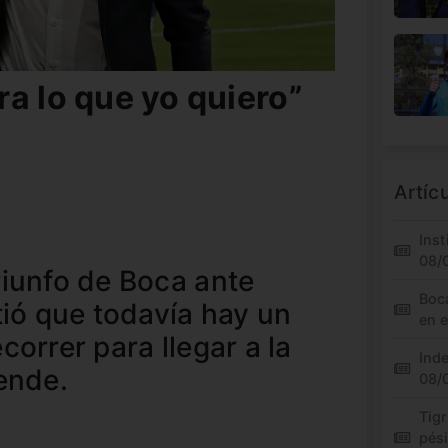
a lo que yo quiero”
Artíc
Inst
08/
riunfo de Boca ante
Boc
tió que todavía hay un
en 
correr para llegar a la
Inde
ende.
08/
Tigr
pés