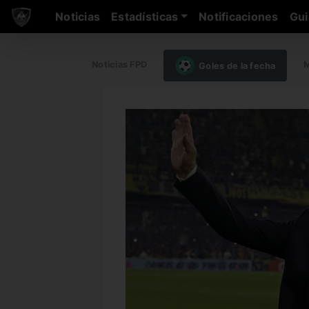
Noticias
Estadísticas
Notificaciones
Gui
Noticias FPD
M
Goles de la fecha