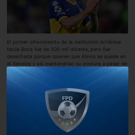
El primer ofrecimiento de la institución británica
hacia Boca fue de 500 mil dólares, pero fue
desechada porque quieren que Alexis se quede en
el Xeneize y así mantendrían su postura a pesar de
la contraoferta que se vendría en cuestión de días.
También te puede interesar
La despedida de Alexis
Día movido en el mundo Boca
Habló el hombre del momento: “Estamos
evaluando”
Con dos caídos definitivos, ¿qué queda en pie?