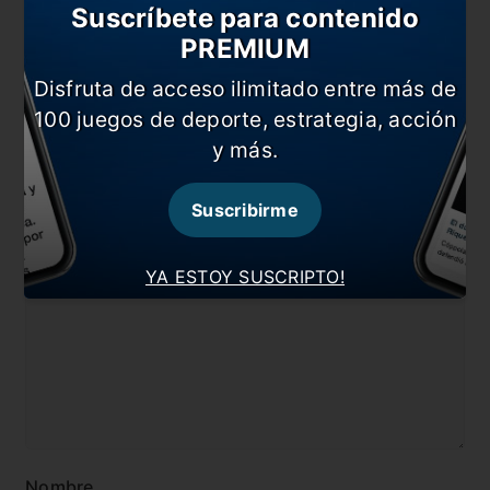
Suscríbete para contenido
En esta nota:
PREMIUM
#Boca
#Brighton
Disfruta de acceso ilimitado entre más de
100 juegos de deporte, estrategia, acción
#Mac Allister
#Noticia
y más.
#Superliga
Suscribirme
Comentarios
Dejá tu opinión acá!
YA ESTOY SUSCRIPTO!
Nombre