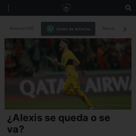
Noticias FPD
Messi
Intern
Goles de la fecha
¿Alexis se queda o se
va?