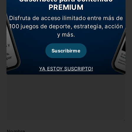
PREMIUM
Universitario define su suerte en la Sudamericana
Disfruta de acceso ilimitado entre más de
En esta nota:
100 juegos de deporte, estrategia, acción
#Internacional
#Noticia
y más.
#Ruso Rodríguez
#Universitario
Suscribirme
Comentarios
YA ESTOY SUSCRIPTO!
Dejá tu opinión acá!
Nombre