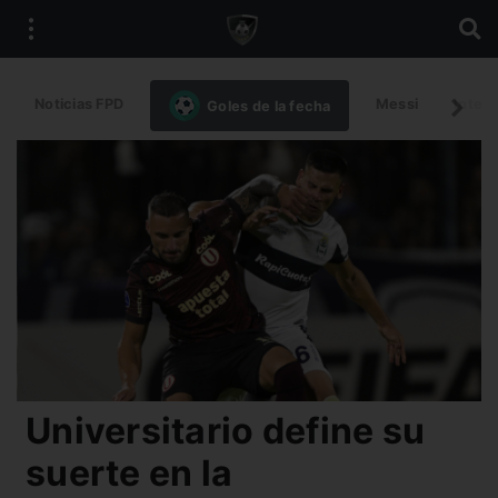
Noticias FPD
Messi
Intern
Goles de la fecha
Universitario define su
suerte en la