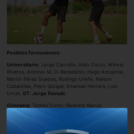
Posibles formaciones:
Universitario:
Jorge Carvallo; Aldo Corzo, Wilmar
Riveros, Antonio M. Di Benedetto; Hugo Ancajima,
Martín Pérez Guedes, Rodrigo Ureña, Nelson
Cabanillas, Piero Quispe; Emanuel Herrera, Luis
Urruti.
DT: Jorge Fossati.
Gimnasia:
Tomás Durso; Bautista Barros
Schelotto, Leonardo Morales, Diego Mastrángelo y
Nicolás Colazo; Antonio Napolitano, Ignacio
Miramón y Alan Lescano; Franco Soldano, Cristian