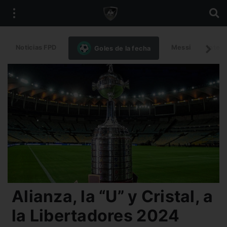
Noticias FPD
Messi
Intern
Goles de la fecha
Alianza, la “U” y Cristal, a
la Libertadores 2024