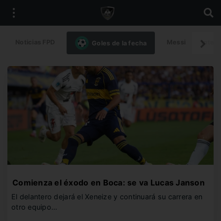
Noticias FPD
Messi
Intern
Goles de la fecha
Comienza el éxodo en Boca: se va Lucas Janson
El delantero dejará el Xeneize y continuará su carrera en
otro equipo…