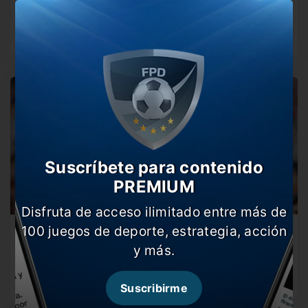
Mundiales
La Selección cayó nuevamente 1-0 en una definición, tal
como ocurrió en…
Suscríbete para contenido
PREMIUM
Disfruta de acceso ilimitado entre más de
100 juegos de deporte, estrategia, acción
Paredes vuelve al país: ¿juega ante O’Higgins?
y más.
El capitán de Boca regresa tras su participación en el
Mundial y…
Suscribirme