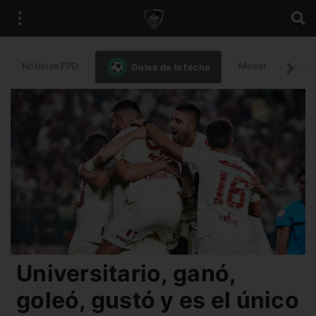
Noticias FPD
Messi
Intern
Goles de la fecha
Universitario, ganó,
goleó, gustó y es el único