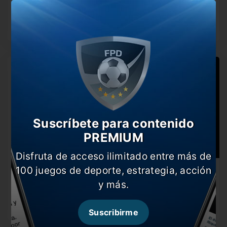
punta
Pasaron 13 fechas y la definición promete ser más que
electrizante. ¿Quiénes…
Suscríbete para contenido
PREMIUM
Disfruta de acceso ilimitado entre más de
100 juegos de deporte, estrategia, acción
Los únicos dos invictos de la Liga 1 Betsson
y más.
El Clausura llegó a su fecha 9 y sólo un par de…
Suscribirme