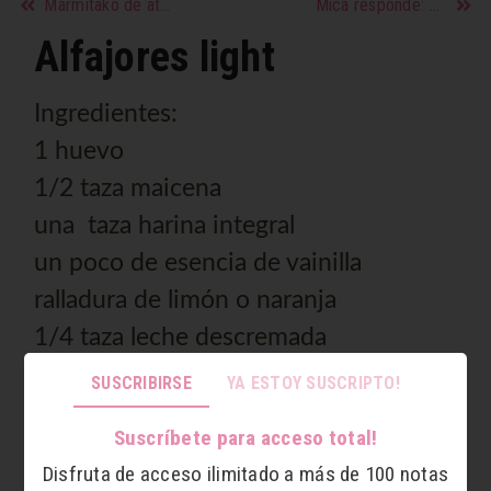
Marmitako de atún
Mica responde: Nicolás
Alfajores light
Ingredientes:
1
huevo
1/2 taza
maicena
una taza
harina integral
un poco de esencia de vainilla
ralladura de limón o naranja
1/4 taza
leche descremada
ocho sobres
edulcorante
SUSCRIBIRSE
YA ESTOY SUSCRIPTO!
una cucharada
polvo para hornear
Suscríbete para acceso total!
dulce de leche sin azúcar
Disfruta de acceso ilimitado a más de 100 notas
coco rallado