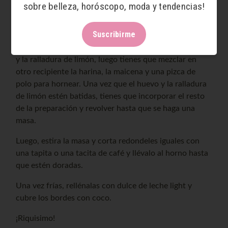
sobre belleza, horóscopo, moda y tendencias!
Horno a 180°
Preparación:
Suscribirme
Tienes que batir el huevo con la esencia, el edulcorante
y la ralladura de limón, luego tienes que mezclar en
otro recipiente la harina, la maicena y una pizca de
polo para hornear. Una vez que el huevo y la ralladura
de limón estén batidas, tienes que incorporar el resto
de la preparación y revolver hasta que se haga una
masa.
Luego, estira la masa y corta redondeles iguales con
una tapita o una tacita de café y llévalo al horno hasta
que estén doradas.
Una vez frías, rellénalas con dulce de leche light y
cubre los bordes con coco.
¡Riquisimo!