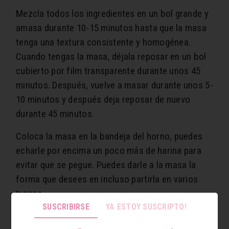
Mezcla todos los ingredientes en un bol grande y
amasa durante 10-15 minutos hasta que la masa
tenga una textura consistente y homogénea.
Cuando tengas la masa, déjala reposar en un bol
cubierto por film transparente durante unos 45
minutos. Después, vuelve a masar durante unos 5-
10 minutos y después deja reposar de nuevo
durante 45 minutos.
Coloca la masa en la bandeja del horno, puedes
echarle por encima un poco más de harina para
evitar que se pegue. Puedes darle a la masa la
forma que desees en incluso partirla en varios
trozos.
SUSCRIBIRSE
YA ESTOY SUSCRIPTO!
Precalienta el horno a 200º, cuando haya