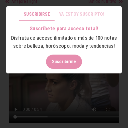
Alfajores light
Batido nutritivo
Mica responde: Nicolás
SUSCRIBIRSE
YA ESTOY SUSCRIPTO!
Suscríbete para acceso total!
Mica le responde a Nicolás!
Disfruta de acceso ilimitado a más de 100 notas
sobre belleza, horóscopo, moda y tendencias!
Suscribirme