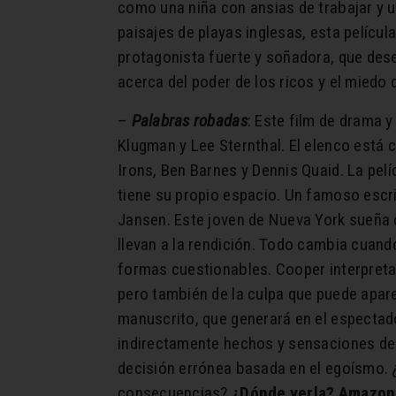
como una niña con ansias de trabajar y u
paisajes de playas inglesas, esta películ
protagonista fuerte y soñadora, que dese
acerca del poder de los ricos y el miedo
–
Palabras robadas
: Este film de drama 
Klugman y Lee Sternthal. El elenco está
Irons, Ben Barnes y Dennis Quaid. La pelí
tiene su propio espacio. Un famoso escri
Jansen. Este joven de Nueva York sueña c
llevan a la rendición. Todo cambia cuan
formas cuestionables. Cooper interpreta 
pero también de la culpa que puede apare
manuscrito, que generará en el espectado
indirectamente hechos y sensaciones de s
decisión errónea basada en el egoísmo. 
consecuencias?
¿Dónde verla? Amazon