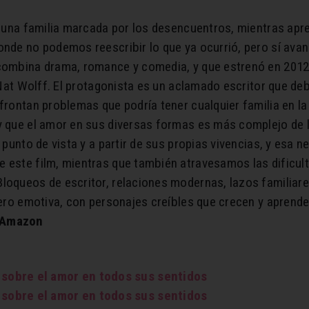
de una familia marcada por los desencuentros, mientras apr
onde no podemos reescribir lo que ya ocurrió, pero sí ava
e combina drama, romance y comedia, y que estrenó en 201
y Nat Wolff. El protagonista es un aclamado escritor que de
afrontan problemas que podría tener cualquier familia en l
y que el amor en sus diversas formas es más complejo de l
 punto de vista y a partir de sus propias vivencias, y esa 
 este film, mientras que también atravesamos las dificult
Bloqueos de escritor, relaciones modernas, lazos familiar
pero emotiva, con personajes creíbles que crecen y aprenden
 Amazon
g sobre el amor en todos sus sentidos
g sobre el amor en todos sus sentidos