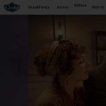
Belleza
Sexo&Pareja
Astros
Nutrify