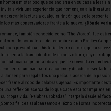
n hombre misterioso que se encierra en su casa a leer sin
a invita a vivir una experiencia que homenajea a la literat
a acercar la lectura a cualquier rincón que se le presente.
 de los más conservadores frente a lo nuevo.
¿Dónde verla
y romance, también conocido como “The Words”, fue estren
 conformado por actores de renombre como Bradley Cooper,
cula nos presenta una historia dentro de otra, que a su ve
tor cuenta la trama dentro de su nuevo libro, cuyo protag
on publicar su primera obra y que se convierta en un best
do encuentra un manuscrito anónimo y decide presentarlo c
a Jansen para regalarlos una película acerca de la pasión y
cer frente al robo de palabras ajenas. Es importante dest
r una reflexión acerca de lo que cada escritor imprime en 
u propia vida. “Palabras robadas” interpela desde el fac
¿Somos felices si alcanzamos el éxito de forma incorrecta