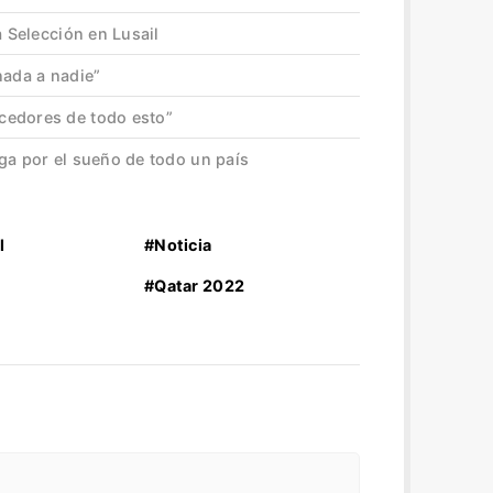
a Selección en Lusail
nada a nadie”
cedores de todo esto”
ga por el sueño de todo un país
l
#Noticia
#Qatar 2022