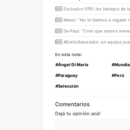
Exclusivo FPD: los festejos de l
Messi: “No le íbamos a regalar 
De Paul: “Creo que somos mere
#EstiloSenosiain: un equipo jue
En esta nota:
#Ángel Di María
#Mundia
#Paraguay
#Perú
#Selección
Comentarios
Dejá tu opinión acá!