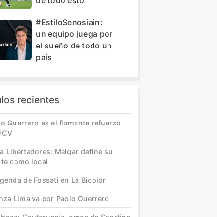
de todo esto”
#EstiloSenosiain:
un equipo juega por
el sueño de todo un
país
ulos recientes
o Guerrero es el flamante refuerzo
UCV
a Libertadores: Melgar define su
rte como local
genda de Fossati en La Bicolor
anza Lima va por Paolo Guerrero
bazo: Cauteruccio, cerca de Sporting