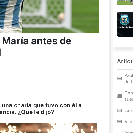
 María antes de
l
Artíc
Paol
de 
Cop
sue
 una charla que tuvo con él a
La a
rancia. ¿Qué le dijo?
Ali
Bom