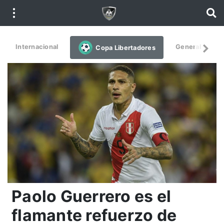
Internacional
General
De
Copa Libertadores
Paolo Guerrero es el
flamante refuerzo de