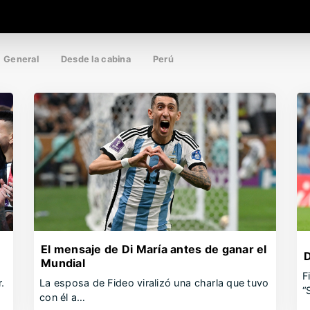
General
Desde la cabina
Perú
El mensaje de Di María antes de ganar el
D
Mundial
F
.
La esposa de Fideo viralizó una charla que tuvo
“
con él a…