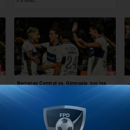
0 a Vélez…
Barracas Central vs. Gimnasia, por los
E
cuartos del Torneo Clausura
E
El Guapo recibe al Lobo por los cuartos de final
F
del Torneo…