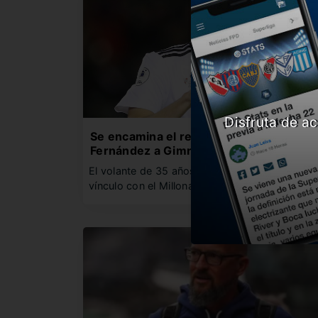
Disfruta de ac
Se encamina el regreso de Nacho
Fernández a Gimnasia
El volante de 35 años, quien terminará su
vínculo con el Millonario…