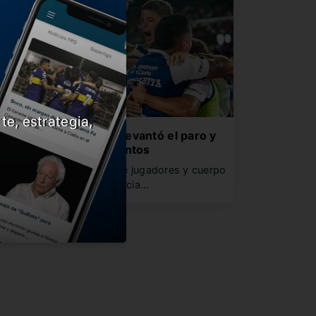
te, estrategia,
l plantel de Gimnasia levantó el paro y
etomó los entrenamientos
ras una larga reunión entre jugadores y cuerpo
écnico trabajaron en Estancia…