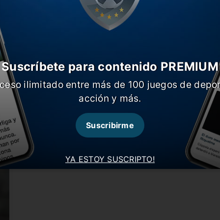
Suscríbete para contenido PREMIUM
ceso ilimitado entre más de 100 juegos de depor
E
acción y más.
La revolución Zaniratto en Gimnasia
r
El crecimiento que vive el Lobo puede llevar al
T
entrenador a continuar…
Suscribirme
t
YA ESTOY SUSCRIPTO!