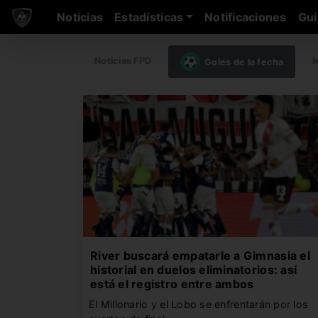
Noticias
Estadísticas
Notificaciones
Gui
Noticias FPD
M
Goles de la fecha
River buscará empatarle a Gimnasia el
historial en duelos eliminatorios: así
está el registro entre ambos
El Millonario y el Lobo se enfrentarán por los