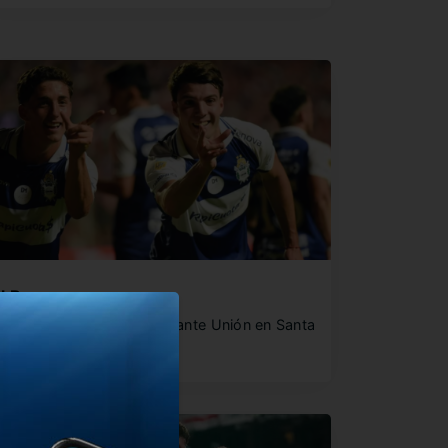
l Bosque no para
l Lobo metió un triunfazo ante Unión en Santa
e y está…