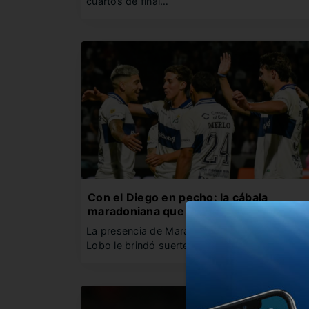
cuartos de final…
Con el Diego en pecho: la cábala
maradoniana que ilusiona a Gimnasia
La presencia de Maradona en la camiseta del
Lobo le brindó suerte…