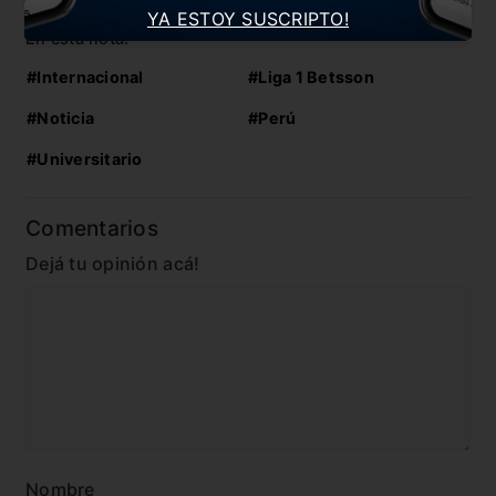
YA ESTOY SUSCRIPTO!
En esta nota:
#Internacional
#Liga 1 Betsson
#Noticia
#Perú
#Universitario
Comentarios
Dejá tu opinión acá!
Nombre