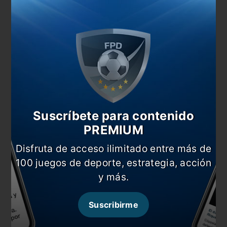
Suscríbete para contenido
También te puede interesar
PREMIUM
Cristal y Universitario ya tienen rivales en la
Sudamericana
Disfruta de acceso ilimitado entre más de
100 juegos de deporte, estrategia, acción
Universitario define su suerte en la Sudamericana
y más.
Flores: “Quiero convertirme en una pieza
importante”
Suscribirme
Liga 1 Betsson 2023: ¿cómo está el mercado de
pases?