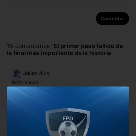
15 comentarios “
El primer paso fallido de
la final más importante de la historia
”
Julian
dice:
References:
Legiano Casino Jackpot
php.ru
Responder
Kory
dice:
References: