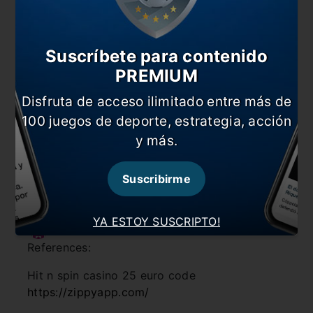
KingMaker Casino Einzahlung 2025
mssq.me
Responder
Suscríbete para contenido
PREMIUM
Teri
dice:
Disfruta de acceso ilimitado entre más de
References:
100 juegos de deporte, estrategia, acción
y más.
KingMaker Casino Neukundenbonus
Einzahlung
readeach.com
Suscribirme
Responder
YA ESTOY SUSCRIPTO!
Coy
dice:
References:
Hit n spin casino 25 euro code
https://zippyapp.com/