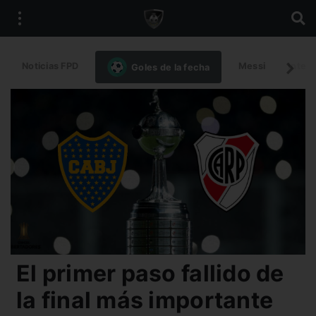
Noticias FPD
Messi
Intern
Goles de la fecha
El primer paso fallido de
la final más importante