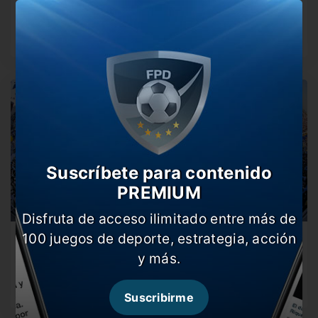
El Gobierno sostuvo la decisión tomada hace dos
semanas y la cancha…
Suscríbete para contenido
PREMIUM
Disfruta de acceso ilimitado entre más de
100 juegos de deporte, estrategia, acción
Sin cambios con la sanción de La Bombonera
y más.
A pocos días de que Boca vuelva a jugar como local en…
Suscribirme