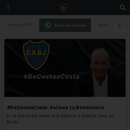
Noticias FPD
Messi
Intern
Goles de la fecha
#DeCostaaCosta: Así luce La Bombonera
En la previa del duelo ante Aldosivi y Alianza Lima, en
Boca…