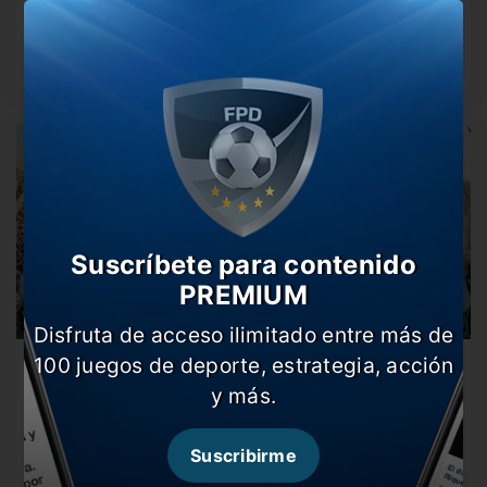
River volvió a su casa tras el parate, y esta vez
estrenando…
Suscríbete para contenido
PREMIUM
Disfruta de acceso ilimitado entre más de
100 juegos de deporte, estrategia, acción
Los hinchas de River vuelven al Monumental
y más.
El Millonario se enfrentará a Fortaleza por su segundo
partido de la…
Suscribirme