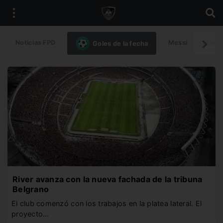
Noticias FPD
Messi
Intern
Goles de la fecha
River avanza con la nueva fachada de la tribuna
Belgrano
El club comenzó con los trabajos en la platea lateral. El
proyecto…