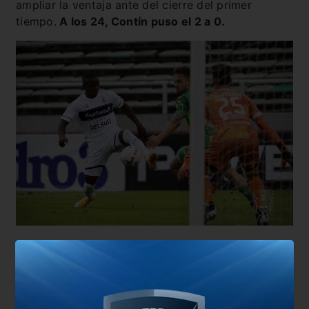
ampliar la ventaja ante del cierre del primer
tiempo.
A los 24, Contín puso el 2 a 0.
Los Triperos no iban a sacar el pie del acelerador
y
llegarían al tercero de la mano nuevamente de
Contín.
El Tiburón encontró una pequeña luz de
esperanza en
el tanto de Grahl a los 18 minutos
,