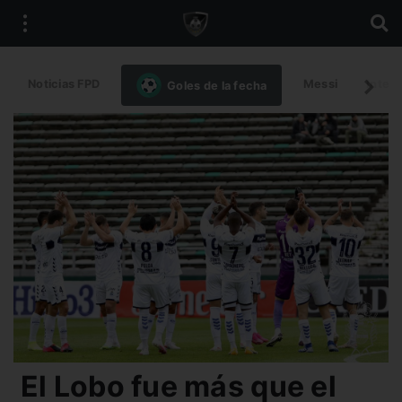
Noticias FPD
Messi
Intern
Goles de la fecha
El Lobo fue más que el