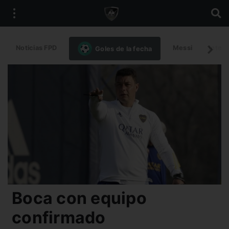
Noticias FPD
Messi
Intern
Goles de la fecha
Boca con equipo
confirmado