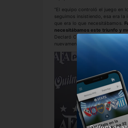
“El equipo controló el juego en 
seguimos insistiendo, esa era la 
que era lo que necesitábamos.
F
necesitábamos este triunfo y mu
Declaró Cardona, que ingresó en
nuevamente la cara al conjunto 
Disfruta de ac