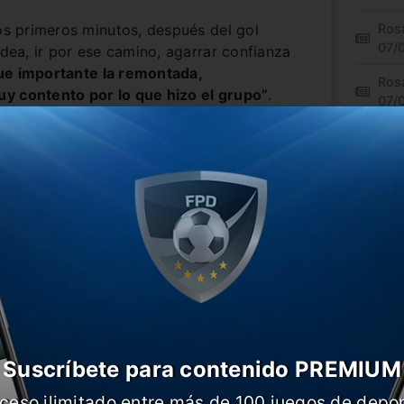
los primeros minutos, después del gol
Rosa
07/
idea, ir por ese camino, agarrar confianza
ue importante la remontada,
Rosa
y contento por lo que hizo el grupo”
.
07/
 el segundo tiempo y le cambió
de Russo.
Suscríbete para contenido PREMIUM
ceso ilimitado entre más de 100 juegos de depor