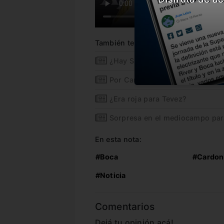
También te puede interesar
¿Hay Superclásico?
Por Cardona, Boca le ganó a Ne
¿Era roja para Tevez?
Sorpresa en el mediocampo para 
En esta nota:
#Boca
#Cardon
#Noticia
Comentarios
Dejá tu opinión acá!