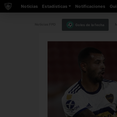
Noticias
Estadísticas
Notificaciones
Gui
Noticias FPD
M
Goles de la fecha