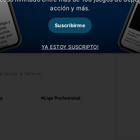
acción y más.
Suscribirme
YA ESTOY SUSCRIPTO!
well’s
recibir a Talleres
a
#Liga Profesional