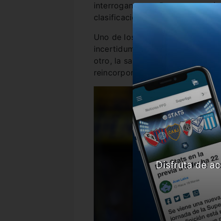
interrogantes en Boca, que est
clasificación a la Libertadores 2
Uno de los principales puntos es
incertidumbre. Por un lado, los
otro, la salud de Miguel Russo, 
reincorporará al plantel profesion
Disfruta de ac