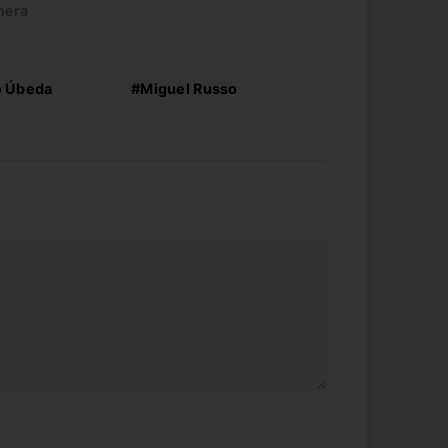
nera
o Úbeda
#Miguel Russo