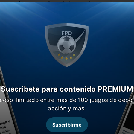
á momentáneamente afuera de la zona de
026.
 el cuerpo técnico, todo una
 cambios cuestionados de Úbeda y por el
que aún no se sabe cuándo se
al.
Suscríbete para contenido PREMIUM
ceso ilimitado entre más de 100 juegos de depor
acción y más.
Suscribirme