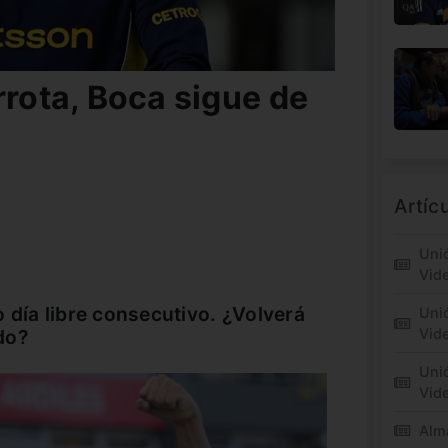
rrota, Boca sigue de
Artíc
Unió
Vid
 día libre consecutivo. ¿Volverá
Unió
do?
Vide
Unió
Vid
Alm