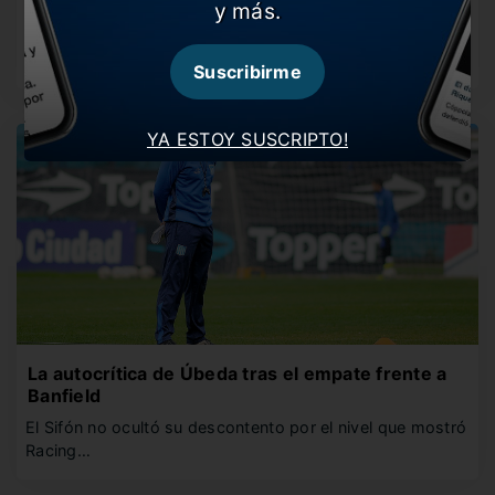
y más.
Úbeda meterá mano en el frente de ataque para sumar
de a…
Suscribirme
YA ESTOY SUSCRIPTO!
La autocrítica de Úbeda tras el empate frente a
Banfield
El Sifón no ocultó su descontento por el nivel que mostró
Racing…