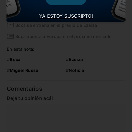
entrenamientos
Boca inaugura un gimnasio en Ezeiza
YA ESTOY SUSCRIPTO!
Boca se entrena en el predio de Ezeiza
Boca apunta a Europa en el próximo mercado
En esta nota:
#Boca
#Ezeiza
#Miguel Russo
#Noticia
Comentarios
Dejá tu opinión acá!