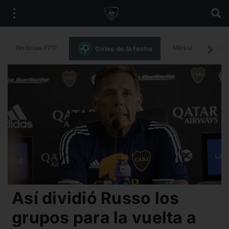
Noticias FPD
Messi
Intern
Goles de la fecha
Así dividió Russo los
grupos para la vuelta a