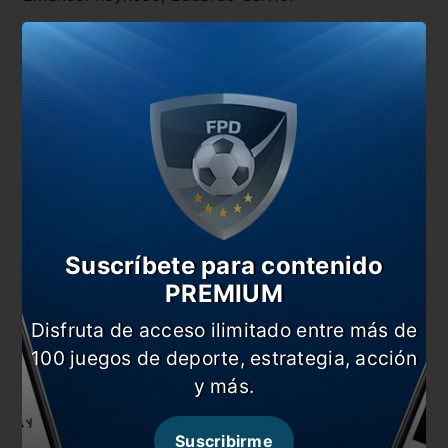
6. Marcelo Weigandt, Mateo Retegui y Sebastián
Pérez.
Suscríbete para contenido
PREMIUM
Disfruta de acceso ilimitado entre más de
100 juegos de deporte, estrategia, acción
y más.
También te puede interesar
Los citados de Russo para la vuelta a los
Suscribirme