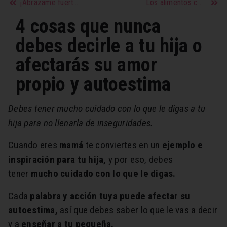
¡Abrázame fuerte! Los tipos de abrazos y la importancia para la salud
Los alimentos con grasas buenas que debes incluir en tu dieta
4 cosas que nunca
debes decirle a tu hija o
afectarás su amor
propio y autoestima
Debes tener mucho cuidado con lo que le digas a tu
hija para no llenarla de inseguridades.
Cuando eres
mamá
te conviertes en un
ejemplo e
inspiración para tu hija,
y por eso, debes
tener
mucho cuidado con lo que le digas.
Cada
palabra y acción tuya puede afectar su
autoestima,
así que debes saber lo que le vas a decir
y a
enseñar a tu pequeña.