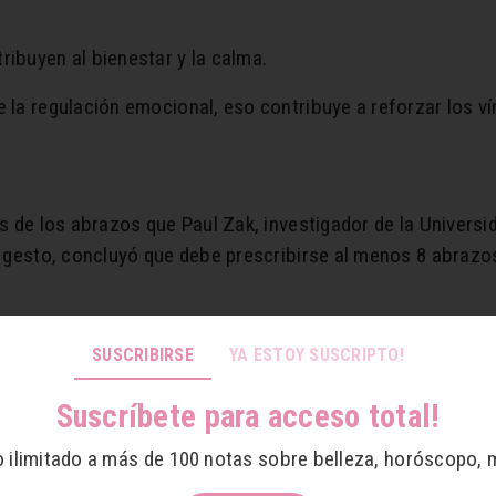
ibuyen al bienestar y la calma.
la regulación emocional, eso contribuye a reforzar los ví
s de los abrazos que Paul Zak, investigador de la Universi
 gesto, concluyó que debe prescribirse al menos 8 abrazos
razos, encontramos:
SUSCRIBIRSE
YA ESTOY SUSCRIPTO!
eguridad y protección, promueven bienestar y calma, mejor
Suscríbete para acceso total!
o ilimitado a más de 100 notas sobre belleza, horóscopo, 
refuerzan los procesos de memoria y aprendizaje, la dopa
tan los recuerdos.