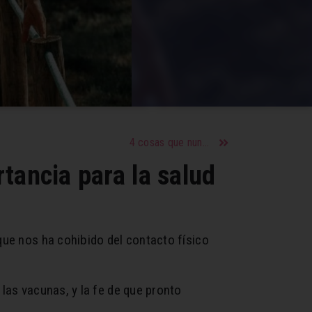
4 cosas que nunca debes decirle a tu hija o afectarás su amor propio y autoestima
tancia para la salud
que nos ha cohibido del contacto físico
las vacunas, y la fe de que pronto