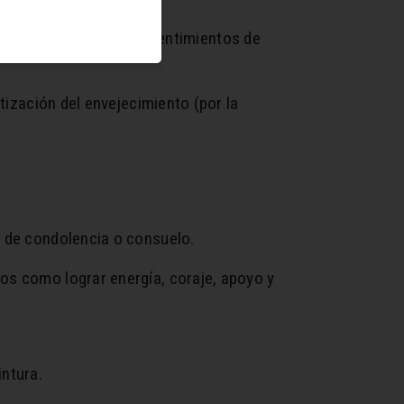
iones interpersonales y sentimientos de
tización del envejecimiento (por la
n de condolencia o consuelo.
os como lograr energía, coraje, apoyo y
ntura.