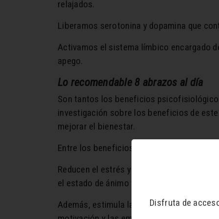
relajados.
Liberamos serotonina y dopamina que contr
Activamos el sistema límbico encargado de 
apego.
Lo recomendable 8 abrazos al día
Son tantos los beneficios psicofisiológico
investigación sobre los beneficios de este
mejorar el bienestar.
Entre los beneficios principales de los ab
Reducen el estrés y la tensión, aportan s
el estado de ánimo y el nivel de energía.
Disfruta de acces
Además, estimula la capacidad sensitiva, 
motivación y las emociones también asien