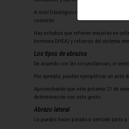
A nivel fisiológico reduce la presión arter
conexión
Hay estudios que refieren mejorías en cefal
hormona DHEA) y refuerzo del sistema inm
Los tipos de abrazos
De acuerdo con las circunstancias, el senti
Por ejemplo, pueden ejemplificar un acto 
Aprovechando que este próximo 21 de enero
determinación con este gesto:
Abrazo lateral
Lo puedes hacer parado o sentado junto a u