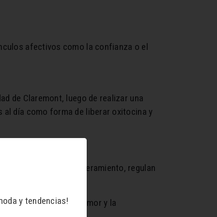
nculos afectivos como la confianza o el
dad de Claremont, luego de realizar una
 al día como forma de liberar oxitocina y
an la autoestima, empoderamiento, regulan
moda y tendencias!
mina aumenta el buen humor y la