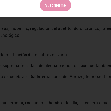
Suscribirme
ial y ralentiza la respiración. Asimismo, potencia las relac
eas, insomnio, regulación del apetito, dolor crónico, ralen
unológico.
do o intención de los abrazos varía.
de suprema felicidad, de alegría o emoción; aunque tambié
 se celebra el Día Internacional del Abrazo, te presentam
na persona, rodeando el hombro de ella, su cadera o su ci