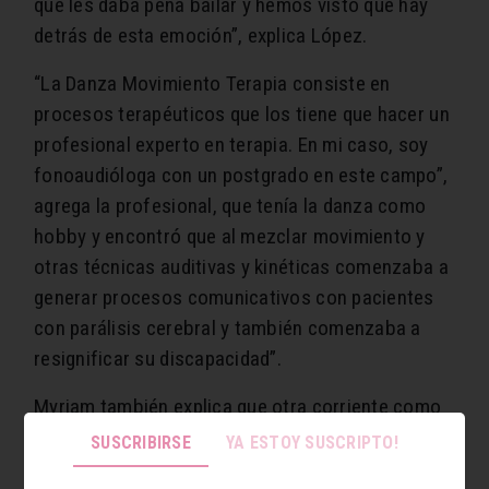
que les daba pena bailar y hemos visto qué hay
detrás de esta emoción”, explica López.
“La Danza Movimiento Terapia consiste en
procesos terapéuticos que los tiene que hacer un
profesional experto en terapia. En mi caso, soy
fonoaudióloga con un postgrado en este campo”,
agrega la profesional, que tenía la danza como
hobby y encontró que al mezclar movimiento y
otras técnicas auditivas y kinéticas comenzaba a
generar procesos comunicativos con pacientes
con parálisis cerebral y también comenzaba a
resignificar su discapacidad”.
Myriam también explica que otra corriente como
la Danza Integrada, también popular, consiste en
SUSCRIBIRSE
YA ESTOY SUSCRIPTO!
aprender otro estilo de danza y hay participantes