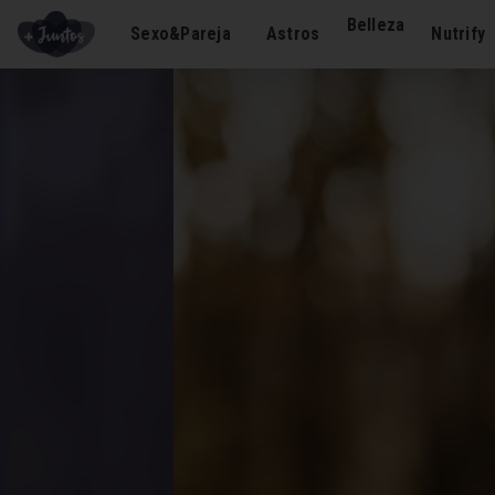
Belleza
Sexo&Pareja
Astros
Nutrify