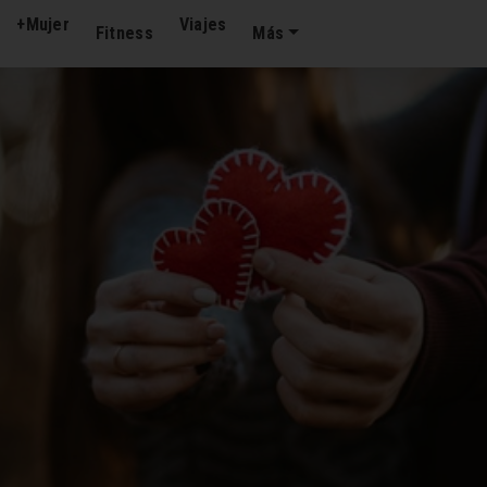
+Mujer
Viajes
Fitness
Más