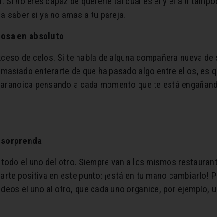
 Si no eres capaz de quererle tal cual es él y él a ti tampo
 saber si ya no amas a tu pareja.
losa en absoluto
exceso de celos. Si te habla de alguna compañera nueva de s
emasiado enterarte de que ha pasado algo entre ellos, es qu
a paranoica pensando a cada momento que te está engañan
e sorprenda
todo el uno del otro. Siempre van a los mismos restauran
arte positiva en este punto: ¡está en tu mano cambiarlo! 
eos el uno al otro, que cada uno organice, por ejemplo, u