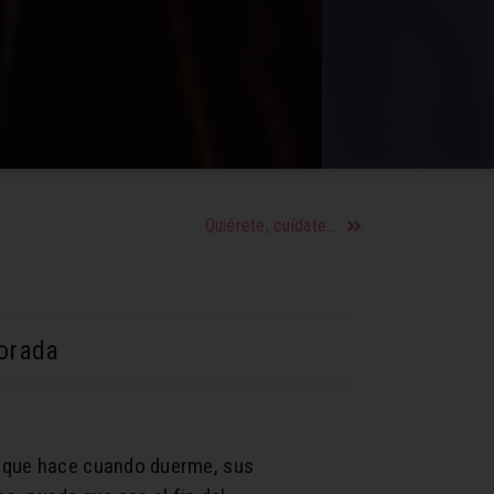
Quiérete, cuídate y mejora tu salud mental con estos consejos
morada
s que hace cuando duerme, sus