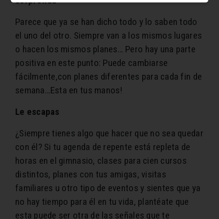
sorprenda
Parece que ya se han dicho todo y lo saben todo
el uno del otro. Siempre van a los mismos lugares
o hacen los mismos planes… Pero hay una parte
positiva en este punto: Puede cambiarse
fácilmente,con planes diferentes para cada fin de
semana…Esta en tus manos!
Le escapas
¿Siempre tienes algo que hacer que no sea quedar
con él? Si tu agenda de repente está repleta de
horas en el gimnasio, clases para cien cursos
distintos, planes con tus amigas, visitas
familiares u otro tipo de eventos y sientes que ya
no hay tiempo para él en tu vida, plantéate que
esta puede ser otra de las señales que te