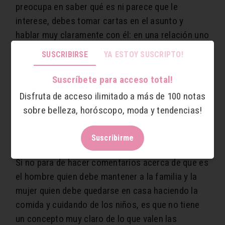
preocupa en saber qué es ni parece que le
interese, debes tomar cartas en el asunto y
hablar muy claramente con él: en una relación uno
debe preocuparse por su pareja, hablar con ella y
SUSCRIBIRSE
YA ESTOY SUSCRIPTO!
resolver los problemas de una forma civilizada. Si
te tragas la ira y lo dejas pasar, algún día saldrá
Suscríbete para acceso total!
por algún lado. ¡La comunicación y comprensión
Disfruta de acceso ilimitado a más de 100 notas
en la pareja son fundamentales!
sobre belleza, horóscopo, moda y tendencias!
13. Piensa que las mujeres han nacido para ser
amas de casa
Suscribirme
Si no para de hacer comentarios acerca de que es
el hombre quien debe mantener a la familia y la
mujer quien debe quedarse en casa haciendo la
comida y cuidando de los niños, es que no tiene
un concepto muy claro de lo que valen las