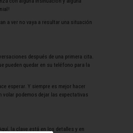
nzá con alguna insinuación y alguna
nial!
n a ver no vaya a resultar una situación
versaciones después de una primera cita.
que pueden quedar en su teléfono para la
ace esperar. Y siempre es mejor hacer
n volar podemos dejar las expectativas
quí, la clave está en los detalles y en