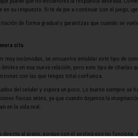
 que puede que no encuentres la respuesta deseada. Come
e en su respuesta. Si te da pie a continuar con el juego, ¡ge
itación de forma gradual y garantizas que cuando se vuelva
mera cita
er muy incómodas, se encuentra entablar este tipo de con
 límites en esa nueva relación, pero este tipo de charlas 
ersonas con las que tengas total confianza.
jados del celular y espera un poco. Lo bueno siempre se h
ciones físicas antes, ya que cuando dejamos la imaginació
n en la vida real.
 directa al grano, porque con el sexting eso no funciona. A