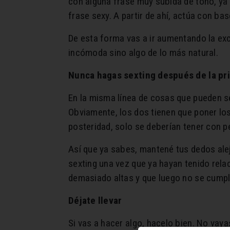
con alguna frase muy subida de tono, ya
frase sexy. A partir de ahí, actúa con bas
De esta forma vas a ir aumentando la exc
incómoda sino algo de lo más natural.
Nunca hagas sexting después de la pri
En la misma línea de cosas que pueden s
Obviamente, los dos tienen que poner los
posteridad, solo se deberían tener con p
Así que ya sabes, mantené tus dedos ale
sexting una vez que ya hayan tenido rela
demasiado altas y que luego no se cumpla
Déjate
llevar
Si vas a hacer algo, hacelo bien. No vayas