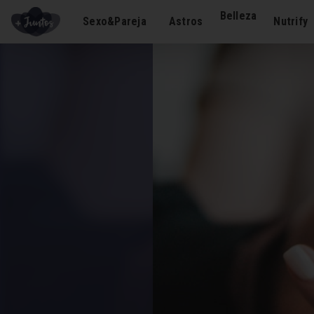
Belleza
Sexo&Pareja
Astros
Nutrify