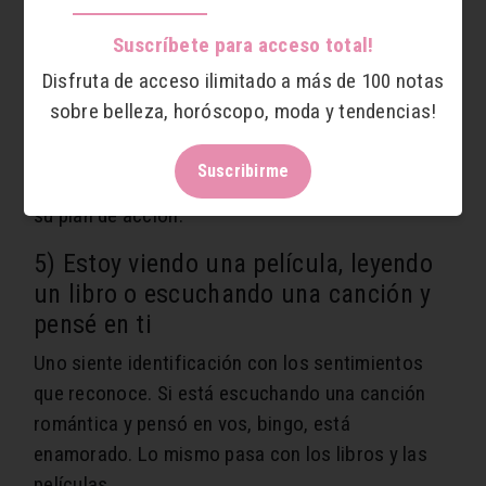
4) ¿Ya comiste?
Suscríbete para acceso total!
Parece trivial pero no lo es. Si una persona te
Disfruta de acceso ilimitado a más de 100 notas
pregunta si ya cenaste o almorzaste es porque
sobre belleza, horóscopo, moda y tendencias!
probablemente quiera hacer ese plan contigo. Lo
más seguro es que esté buscando esa
Suscribirme
información antes de tomar una decisión sobre
su plan de acción.
5) Estoy viendo una película, leyendo
un libro o escuchando una canción y
pensé en ti
Uno siente identificación con los sentimientos
que reconoce. Si está escuchando una canción
romántica y pensó en vos, bingo, está
enamorado. Lo mismo pasa con los libros y las
películas.