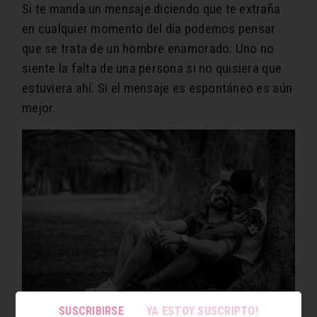
Si te manda un mensaje diciendo que te extraña
en cualquier momento del día podemos pensar
que se trata de un hombre enamorado. Uno no
siente la falta de una persona si no quisiera que
estuviera ahí. Si el mensaje es espontáneo es aún
mejor.
SUSCRIBIRSE
YA ESTOY SUSCRIPTO!