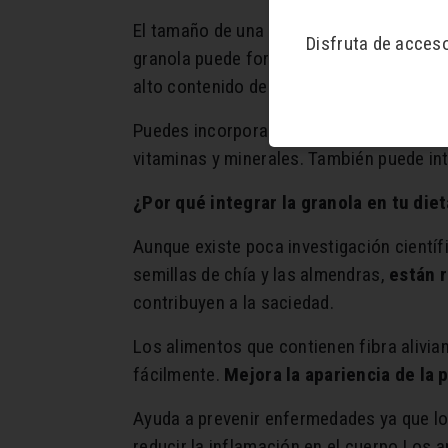
El tamaño de una porción típica es de 
Disfruta de acces
granola puede formar parte de una dieta
alto contenido de azúcar.
Puedes incorporarla en tu desayuno diar
vitaminas y minerales. También puede in
¿Por qué integrar la granola en tu diet
Aunque existe poca investigación científi
semillas de chía y las almendras,
están 
contribuyen a la saciedad.
Los alimentos que contienen fibra alivian
fácilmente.
Mejora la apariencia de la p
Ayuda a prevenir enfermedades ya que lo
reducir la inflamación en el cuerpo Los 