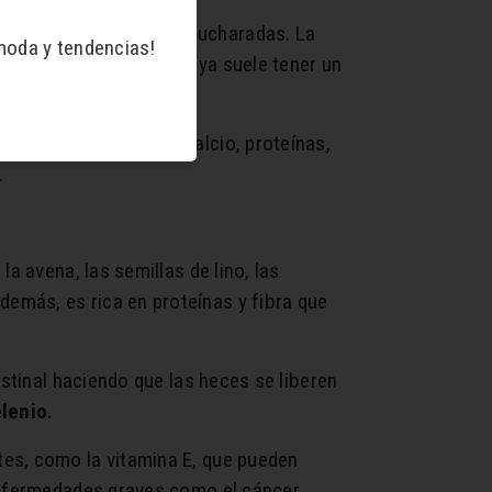
a o aproximadamente 3 cucharadas. La
moda y tendencias!
de porción recomendado ya suele tener un
tiene gran fuente de calcio, proteínas,
.
a avena, las semillas de lino, las
demás, es rica en proteínas y fibra que
estinal haciendo que las heces se liberen
elenio.
tes, como la vitamina E, que pueden
 enfermedades graves como el cáncer.