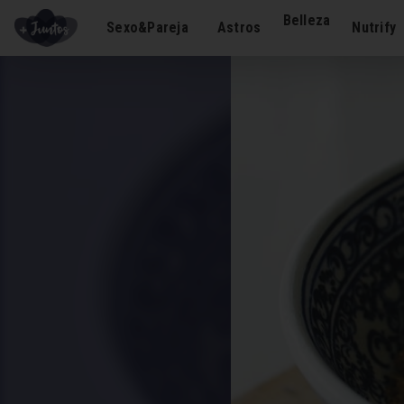
Belleza
Sexo&Pareja
Astros
Nutrify