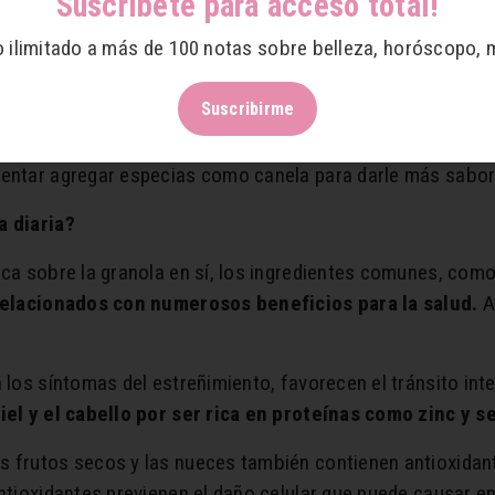
Suscríbete para acceso total!
aproximadamente 40 a 45 g, que es aproximadamente ½ taz
o ilimitado a más de 100 notas sobre belleza, horóscopo, 
 variada y equilibrada, pero es mejor mantener el tamaño 
Suscribirme
io puesto que es un alimento muy recomendable, ya que con
tentar agregar especias como canela para darle más sabor
a diaria?
ca sobre la granola en sí, los ingredientes comunes, como l
relacionados con numerosos beneficios para la salud.
A
 los síntomas del estreñimiento, favorecen el tránsito int
iel y el cabello por ser rica en proteínas como zinc y s
s frutos secos y las nueces también contienen antioxidan
antioxidantes previenen el daño celular que puede causar