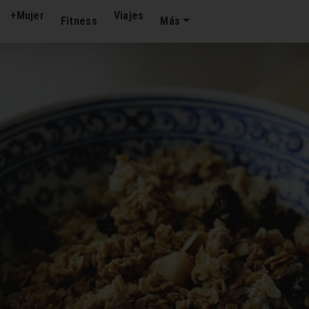
+Mujer
Viajes
Fitness
Más