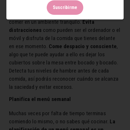
Suscribirme
No vale en cualquier lugar, tómate tu tiempo para
comer en un ambiente tranquilo.
Evita
distracciones
como pueden ser el ordenador o el
móvil y disfruta de la comida que tienes delante
en ese momento.
Come despacio y consciente
,
algo que te puede ayudar a ello es dejar los
cubiertos sobre la mesa entre bocado y bocado.
Detecta tus niveles de hambre antes de cada
comida, así podrás reconocer cuándo se alcanza
la saciedad y evitar excesos.
Planifica el menú semanal
Muchas veces por falta de tiempo terminas
comiendo lo mismo, o no sabes qué cocinar.
La
planificación de un menú semanal es un