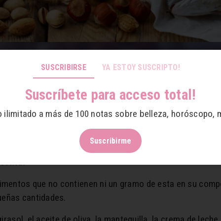
SUSCRIBIRSE
YA ESTOY SUSCRIPTO!
Suscríbete para acceso total!
o ilimitado a más de 100 notas sobre belleza, horóscopo, 
bajos en carbohidratos?
Suscribirme
presente en la mayoría de los alimentos industrializados y
ectiva.
limentos que no contienen ni un gramo de esta en su compo
ueñas cantidades.
girasol, el aceite de oliva, la mantequilla, la crema de lec