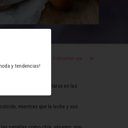
5 alimentos que mejoran tu humor
moda y tendencias!
 refinados, debiendo evitarse en las
sición, mientras que la leche y sus
he, las semillas como chía, sésamo; son