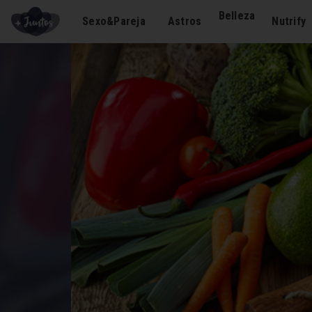
Belleza
Sexo&Pareja
Astros
Nutrify