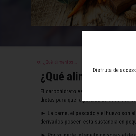
¿Qué alimentos evitar para tener un corazón saludable?
Disfruta de acces
¿Qué alimentos son 
El carbohidrato es un nutriente que está 
dietas para que la pérdida de peso sea ef
► La carne, el pescado y el huevo son a
derivados poseen esta sustancia en peq
► Por su parte, el aceite de soja y el de 