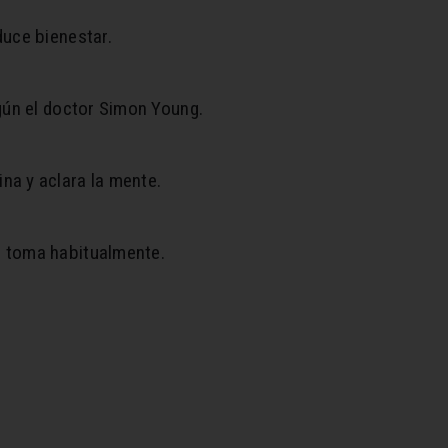
duce bienestar.
egún el doctor Simon Young.
na y aclara la mente.
e toma habitualmente.