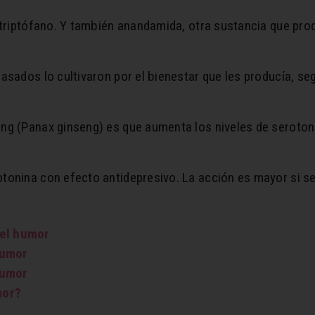
-triptófano. Y también anandamida, otra sustancia que pro
asados lo cultivaron por el bienestar que les producía, s
ng (Panax ginseng) es que aumenta los niveles de serotoni
tonina con efecto antidepresivo. La acción es mayor si s
 el humor
humor
humor
mor?