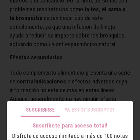
mareos o el cansancio. Por último, personas con
problemas respiratorios como
la tos, el asma o
la bronquitis
deben hacer uso de este
complemento, ya que una infusion de hinojo
ayuda a reducir su impacto sobre los bronquios,
actuando como un antiespasmódico natural.
Efectos secundarios
Todo complemento alimenticio presenta una serie
de
contraindicaciones
o efectos adversos cuya
información no esta de más en estas líneas.
Aunque, generalmente, no hay ningún efecto
negativo en su consumo, deben evitarse las
SUSCRIBIRSE
YA ESTOY SUSCRIPTO!
grandes dosis del hinojo (tanto de su bulbo como
de sus tallos o la hierba), ya que
puede provocar
Suscríbete para acceso total!
somnolencia, convulsiones e, incluso,
Disfruta de acceso ilimitado a más de 100 notas