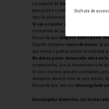
La mayoría de
frutas
, salvo las citadas
para postre o merienda. Limpia y trocea l
Disfruta de acces
tipo de alimentos.
Si vas a cocinar arroz para luego cong
consumirlo en su punto. De no hacerlo a
Recuerda que
tampoco debes poner nun
Cuando congeles
claras de huevo
, te s
que tienes y podrás utilizar la cantidad 
No debes poner demasiada salsa en lo
recalentarlas, con la consecuencia de que
Si vas a cocinar grandes cantidades, pr
alimentos durante más de seis meses, qu
Recuerda que, una vez
descongelado un 
Descongelar alimentos: las formas ad