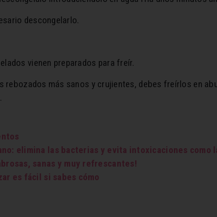
cesario descongelarlo.
lados vienen preparados para freír.
s rebozados más sanos y crujientes, debes freírlos en abu
.
entos
no: elimina las bacterias y evita intoxicaciones como 
abrosas, sanas y muy refrescantes!
zar es fácil si sabes cómo