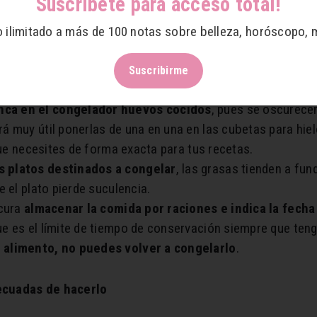
Suscríbete para acceso total!
 anteriormente, pueden congelarse para ser consumidas má
a fruta y colócala bien tapada en el congelador. Es muy úti
o ilimitado a más de 100 notas sobre belleza, horóscopo, 
elarlo, debes dejarlo algo crudo
. Cuando se descongele 
Suscribirme
sí quedaría muy reseco.
ca en el congelador huevos cocidos
, pues se oscurecen
erá muy útil ponerlas de una en una en las cubetas para hi
que necesites de forma exacta para tus recetas.
s platos destinados a congelar
, las grasas tienden a fun
 el plato pierde suculencia.
ocura
almacenar la comida por raciones e indica la fech
e es el límite de tiempo de conservación siempre que te
alimento, no puedes volver a congelarlo
.
ecuadas de hacerlo