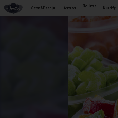
Belleza
Sexo&Pareja
Astros
Nutrify