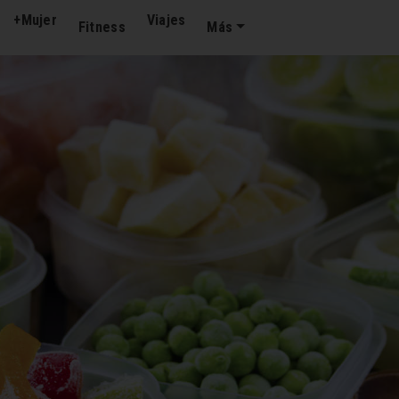
+Mujer
Viajes
Fitness
Más