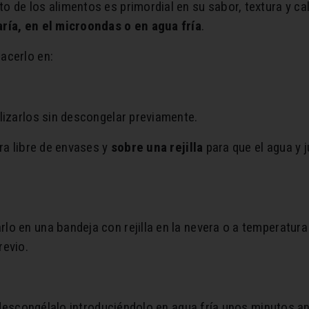
 de los alimentos es primordial en su sabor, textura y cal
aría, en el microondas o en agua fría
.
acerlo en:
lizarlos sin descongelar previamente.
ra libre de envases y
sobre una rejilla
para que el agua y 
lo en una bandeja con rejilla en la nevera o a temperatu
revio.
, descongélalo introduciéndolo en agua fría unos minutos a