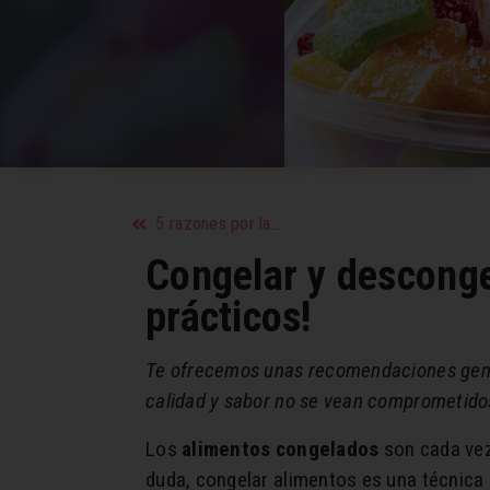
5 razones por las que volver con tu ex es una idea terrible
Congelar y desconge
prácticos!
Te ofrecemos unas recomendaciones gener
calidad y sabor no se vean comprometido
Los
alimentos congelados
son cada vez
duda, congelar alimentos es una técnica 