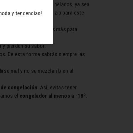
s adelante en batidos o helados, ya sea
l usar bolsas con cierre zip para este
moda y tendencias!
lo cocerás unos minutos más para
 y pierden su sabor.
elos. De esta forma sabrás siempre las
dirse mal y no se mezclan bien al
a de congelación
. Así, evitas tener
ngamos el
congelador al menos a -18º
.