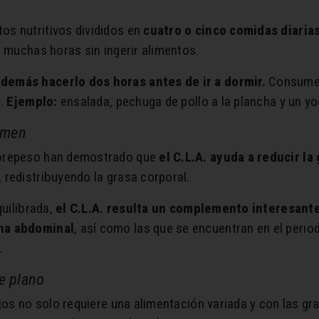
s nutritivos divididos en
cuatro o cinco comidas diaria
s muchas horas sin ingerir alimentos.
demás hacerlo dos horas antes de ir a dormir.
Consume a
.
Ejemplo:
ensalada, pechuga de pollo a la plancha y un y
omen
obrepeso han demostrado que
el C.L.A. ayuda a reducir la
redistribuyendo la grasa corporal.
quilibrada,
el C.L.A. resulta un complemento interesant
ona abdominal
, así como las que se encuentran en el perio
.
re plano
ejos no solo requiere una alimentación variada y con las g