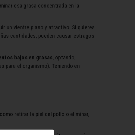
liminar esa grasa concentrada en la
r un vientre plano y atractivo. Si quieres
ueñas cantidades, pueden causar estragos
entos bajos en grasas
, optando,
as para el organismo). Teniendo en
omo retirar la piel del pollo o eliminar,