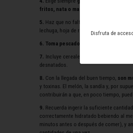
4.
Elige siempre
grasas insaturadas
com
fritos, nata o mantequilla
, pues son ri
5.
Haz que no falten en tus comidas y/o
lechuga, hoja de roble…). Échale un poco
Disfruta de acces
6.
Toma pescado al menos tres veces
7.
Incluye cereales integrales (su fibra 
desnatados.
8.
Con la llegada del buen tiempo,
son mu
y toxinas. El melón, la sandía y, por sup
contribuirán a que, en poco tiempo, pue
9.
Recuerda ingerir la suficiente cantida
correctamente hidratado bebiendo al m
minutos antes o después de comer), y an
cantidades de una vez.