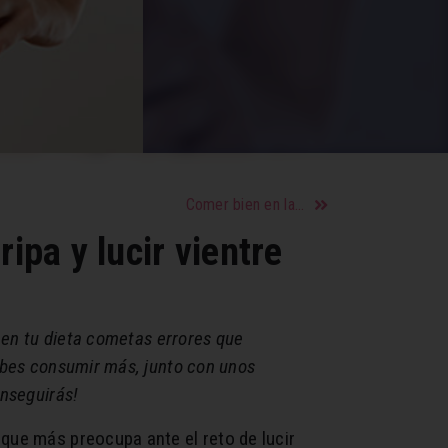
Comer bien en la oficina y adelgazar es fácil si sabes cómo
ipa y lucir vientre
e en tu dieta cometas errores que
debes consumir más, junto con unos
onseguirás!
que más preocupa ante el reto de lucir