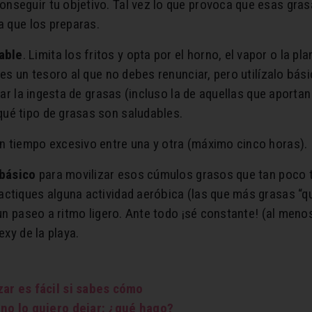
nseguir tu objetivo. Tal vez lo que provoca que esas gras
a que los preparas.
able
. Limita los fritos y opta por el horno, el vapor o la 
 es un tesoro al que no debes renunciar, pero utilízalo bá
itar la ingesta de grasas (incluso la de aquellas que aporta
ué tipo de grasas son saludables.
n tiempo excesivo entre una y otra (máximo cinco horas).
 básico
para movilizar esos cúmulos grasos que tan poco t
tiques alguna actividad aeróbica (las que más grasas “quem
r un paseo a ritmo ligero. Ante todo ¡sé constante! (al men
exy de la playa.
zar es fácil si sabes cómo
 no lo quiero dejar: ¿qué hago?