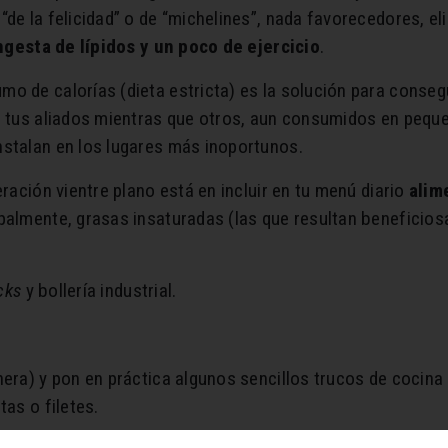
“de la felicidad” o de “michelines”, nada favorecedores, e
ingesta de lípidos y un poco de ejercicio
.
 de calorías (dieta estricta) es la solución para consegui
on tus aliados mientras que otros, aun consumidos en peq
nstalan en los lugares más inoportunos.
eración vientre plano está en incluir en tu menú diario
alim
palmente, grasas insaturadas (las que resultan beneficios
cks
y bollería industrial.
nera) y pon en práctica algunos sencillos trucos de cocina c
tas o filetes.