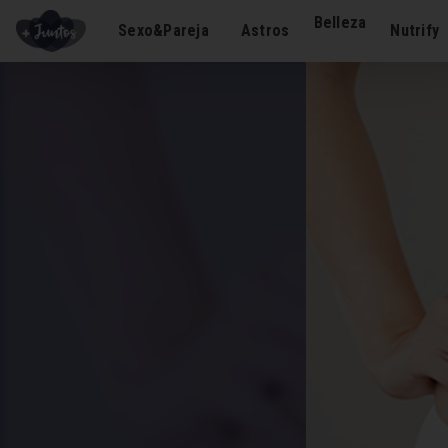
Belleza
Sexo&Pareja
Astros
Nutrify