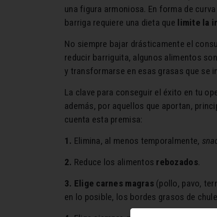
una figura armoniosa. En forma de curva 
barriga requiere una dieta que
limite la 
No siempre bajar drásticamente el consumo
reducir barriguita, algunos alimentos s
y transformarse en esas grasas que se i
La clave para conseguir el éxito en tu op
además, por aquellos que aportan, princi
cuenta esta premisa:
1.
Elimina, al menos temporalmente,
sna
2.
Reduce los alimentos
rebozados
.
3. Elige carnes magras
(pollo, pavo, ter
en lo posible, los bordes grasos de chule